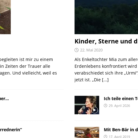
Kinder, Sterne und d
22. Mai 2020
egleiten ist mir zu einem
Als Enkeltochter Mia zum aller
in Zeiten der Trauer alle
Erdenlebens konfrontiert wird i
agen. Und vielleicht, weil es
verabschiedet sich ihre „Urmi“
jetzt ist. „Die
[...]
uer…
Ich teile einen T
29. April 2026
rrednerin“
Mit Ben-Bär in
17. April 2019