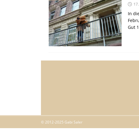
17.
In di
Febru
Gut 
© 2012-2025 Gabi Saler