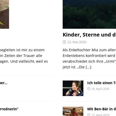
Kinder, Sterne und d
22. Mai 2020
egleiten ist mir zu einem
Als Enkeltochter Mia zum aller
in Zeiten der Trauer alle
Erdenlebens konfrontiert wird i
agen. Und vielleicht, weil es
verabschiedet sich ihre „Urmi“
jetzt ist. „Die
[...]
uer…
Ich teile einen T
29. April 2026
rrednerin“
Mit Ben-Bär in
17. April 2019